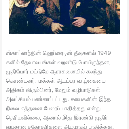
ஸ்காட்லாந்தின் ஹெப்ரைடிஸ் தீவுகளில் 1949
களில் தேவாலயங்கள் வறண்டு போயிருந்தன,
முதியோர் மட்டுமே ஆராதனையில் கலந்து
கொண்டனர். மக்கள் ஆடம்பர வாழ்கையை
அதிகம் விரும்பினர், மேலும் வழிபாடுகள்
அலட்சியம் பண்ணப்பட்டது. சபைகளின் இந்த
நிலை எத்தனை பேரைப் பாதித்தது என்று
தெரியவில்லை, ஆனால் இது இரண்டு முதிர்
வயதான சகோதரிகளை ஆழமாகப் பாதித்தது.