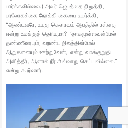
பார்க்கவில்லை.) அவர் ஜெபத்தை நிறுத்தி,
பரலோகத்தை நோக்கி கையை உயர்த்தி,
“ஆண்டவரே, உமது கௌரவம் ஆபத்தில் உள்ளது
என்று உமக்குத் தெரியுமா? ‘தாகமுள்ளவன்மேல்
தண்ணீரையும், வறண்ட நிலத்தின்மேல்
ஆறுகளையும் ஊற்றுவேன்,’ என்று வாக்குறுதி
அளித்தீர், ஆனால் நீர் அவ்வாறு செய்யவில்லை.”
என்று கூறினார்.